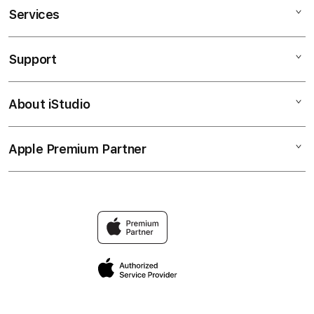
Services
KARI4D
KARI4D LOGIN
Support
AppleCare+
SLOT 4D
Corporate
SITUS SLOT
About iStudio
My Account
Toto Macau
KARI4D LINK
Collection & Delivery
Elush Service Provider
KARI4D ALTERNATIF
Apple Premium Partner
About Us
Returns & Exchanges
Financing Options
SLOT 4D ALTERNATIF
Find an iStudio near you
Contact Us
Trade-in
KARI4D AMAN
Why Shop at iStudio
FAQ
Traveller’s Reservation
Elush Corporate Website
Privacy Policy
Site Terms of Use