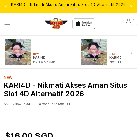
KARI4D - Nikmati Akses Aman Situs Slot 4D Alternatif 2026
aman
Mai
Daftar Disini !
Lo
in
NEW
NEW
KARI4D
KARI4D LOGIN
From $777 SGD
From $888 SGD
NEW
KARI4D - Nikmati Akses Aman Situs
Slot 4D Alternatif 2026
SKU:
7854960410
Barcode:
7854960410
$16.00 SGD