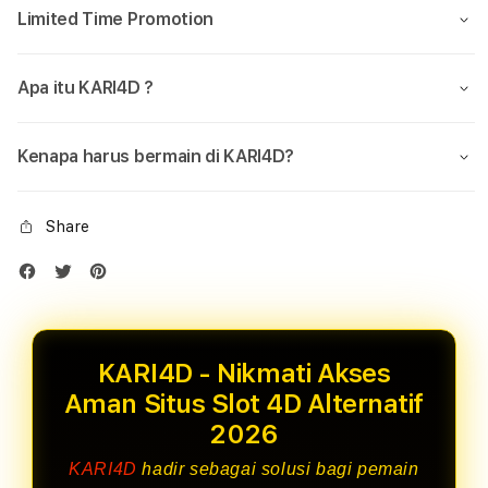
Limited Time Promotion
Apa itu KARI4D ?
Kenapa harus bermain di KARI4D?
Share
KARI4D - Nikmati Akses
Aman Situs Slot 4D Alternatif
2026
KARI4D
hadir sebagai solusi bagi pemain