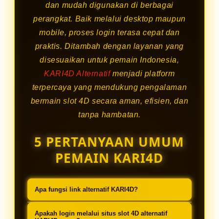
dan mudah digunakan di berbagai
perangkat. Baik melalui desktop maupun
mobile, proses login terasa cepat dan
praktis. Ditambah dengan layanan yang
disesuaikan untuk pemain Indonesia,
KARI4D Alternatif
menjadi platform
terpercaya yang mendukung pengalaman
bermain slot 4D secara aman, efisien, dan
tanpa hambatan.
5 PERTANYAAN UMUM
PEMAIN KARI4D
Apa fungsi link alternatif KARI4D?
Link alternatif KARI4D berfungsi
Apakah login melalui situs slot 4D alternatif