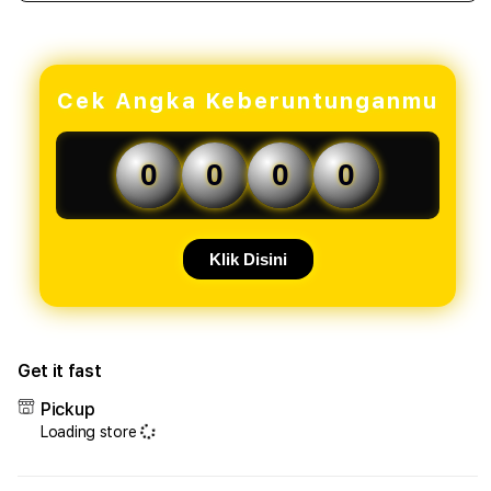
quantity
quant
for
for
KARI4D
KARI
-
-
Nikmati
Nikm
Cek Angka Keberuntunganmu
Akses
Akse
Aman
Ama
Situs
Situs
0
0
0
0
Slot
Slot
4D
4D
Alternatif
Alter
2026
2026
Klik Disini
Get it fast
Pickup
Loading store