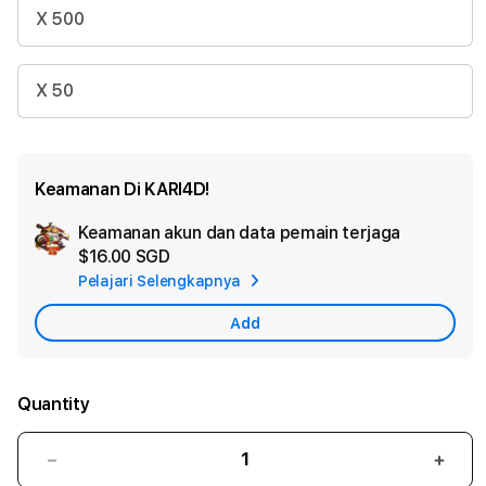
X 500
X 50
Keamanan Di KARI4D!
Keamanan akun dan data pemain terjaga
Ad
$16.00 SGD
App
Pelajari Selengkapnya
Car
Add
Quantity
Decrease
Incr