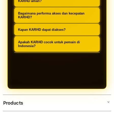
sebagai akses cadangan yang aman,
KARI4D aman?
cepat, dan stabil agar pemain tetap
Ya, situs slot 4D alternatif KARI4D
Bagaimana performa akses dan kecepatan
bisa login tanpa gangguan saat link
dirancang dengan sistem resmi dan
KARI4D?
utama mengalami kendala.
keamanan tingkat tinggi untuk
KARI4D memberikan performa akses
Kapan KARI4D dapat diakses?
melindungi data serta kenyamanan
yang sangat cepat dan stabil tanpa
setiap pemain di tahun 2026.
KARI4D dapat diakses kapan saja
hambatan teknis, baik diakses
Apakah KARI4D cocok untuk pemain di
selama 24 jam penuh setiap hari
Indonesia?
melalui perangkat mobile maupun
melalui link alternatif resmi yang
desktop.
Ya, KARI4D sangat cocok bagi pemain
selalu siap sedia.
di Indonesia yang mencari situs slot
4D alternatif dengan sistem resmi,
aman, cepat, serta layanan yang
sangat responsif.
Products