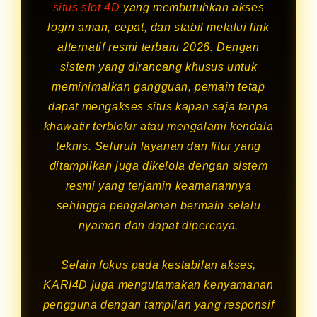
situs slot 4D
yang membutuhkan akses
login aman, cepat, dan stabil melalui link
alternatif resmi terbaru 2026. Dengan
sistem yang dirancang khusus untuk
meminimalkan gangguan, pemain tetap
dapat mengakses situs kapan saja tanpa
khawatir terblokir atau mengalami kendala
teknis. Seluruh layanan dan fitur yang
ditampilkan juga dikelola dengan sistem
resmi yang terjamin keamanannya
sehingga pengalaman bermain selalu
nyaman dan dapat dipercaya.
Selain fokus pada kestabilan akses,
KARI4D juga mengutamakan kenyamanan
pengguna dengan tampilan yang responsif