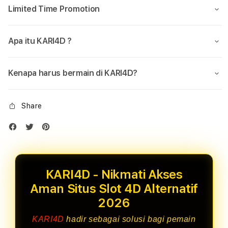
Limited Time Promotion
Apa itu KARI4D ?
Kenapa harus bermain di KARI4D?
Share
KARI4D - Nikmati Akses
Aman Situs Slot 4D Alternatif
2026
KARI4D
hadir sebagai solusi bagi pemain